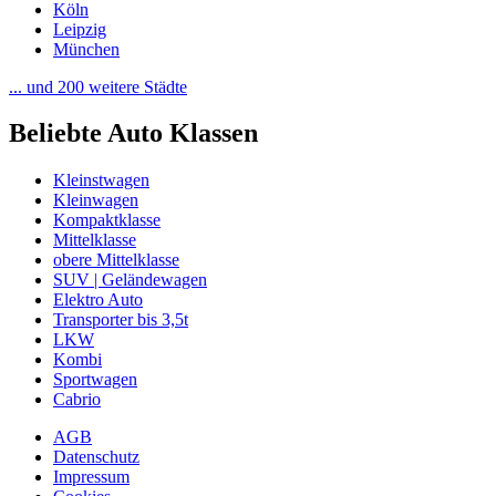
Köln
Leipzig
München
... und 200 weitere Städte
Beliebte Auto Klassen
Kleinstwagen
Kleinwagen
Kompaktklasse
Mittelklasse
obere Mittelklasse
SUV | Geländewagen
Elektro Auto
Transporter bis 3,5t
LKW
Kombi
Sportwagen
Cabrio
AGB
Datenschutz
Fußbereich
Impressum