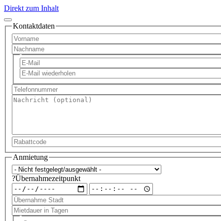
Direkt zum Inhalt
Kontaktdaten
Vorname
Nachname
E-
E-
Mail
Mail
E-
Mail
Telefonnummer
wiederholen
Nachricht
Rabattcode
Anmietung
Auto
?
Übernahmezeitpunkt
Übernahmezeitpunkt:
Übernahmezeitpunkt:
Datum
Zeit
Übernahme
Stadt
Mietdauer
in
Miete