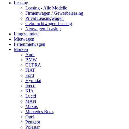
Leasing
Leasing - Alle Modelle
Hauptnavigation
Firmenwagen / Gewerbeleasing
Privat Leasingwagen
Gebrauchtwagen Leasing
Neuwagen Leasing
Langzeitmiete
Mietwagen
Ferienmietwagen
Marken
Audi
BMW
CUPRA
FIAT
Ford
Hyundai
Iveco
KIA
Lucid
MAN
Maxus
Mercedes Benz
Opel
Peugeot
Polestar