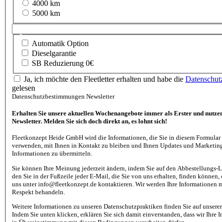
4000 km
Tagen
km/p.M
5000 km
Preis
zusatzoptionen
Automatik Option
Dieselgarantie
SB Reduzierung 0€
Ja, ich möchte den Fleetletter erhalten und habe die
Datenschut
gelesen
Datenschutzbestimmungen Newsletter
Erhalten Sie unsere aktuellen Wochenangebote immer als Erster und nutzen
Newsletter. Melden Sie sich doch direkt an, es lohnt sich!
Fleetkonzept Heide GmbH wird die Informationen, die Sie in diesem Formular
verwenden, mit Ihnen in Kontakt zu bleiben und Ihnen Updates und Marketin
Informationen zu übermitteln.
Sie können Ihre Meinung jederzeit ändern, indem Sie auf den Abbestellungs-L
den Sie in der Fußzeile jeder E-Mail, die Sie von uns erhalten, finden können,
uns unter info@fleetkonzept.de kontaktieren. Wir werden Ihre Informationen m
Respekt behandeln.
Weitere Informationen zu unseren Datenschutzpraktiken finden Sie auf unserer
Indem Sie unten klicken, erklären Sie sich damit einverstanden, dass wir Ihre 