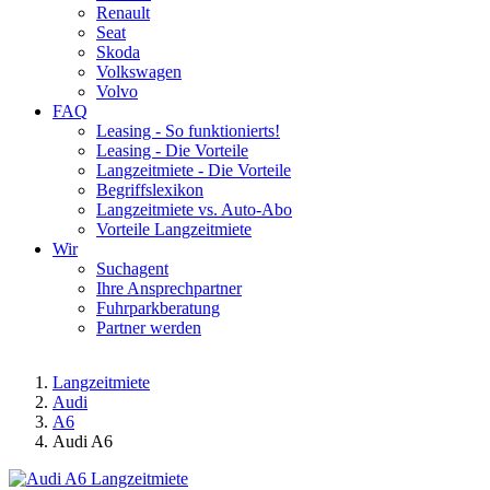
Renault
Seat
Skoda
Volkswagen
Volvo
FAQ
Leasing - So funktionierts!
Leasing - Die Vorteile
Langzeitmiete - Die Vorteile
Begriffslexikon
Langzeitmiete vs. Auto-Abo
Vorteile Langzeitmiete
Wir
Suchagent
Ihre Ansprechpartner
Fuhrparkberatung
Partner werden
Langzeitmiete
Audi
A6
Audi A6