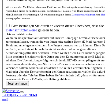
in Übereinstimmung mit diesen Bedingungen verarbeiten dürfen.
Wir verwenden MailChimp als unsere Plattform zur Marketing-Automatisierung. Indem Sie
Absendung dieses Formulars klicken, bestätigen Sie, dass die von Ihnen angegebenen Info
MailChimp zur Verarbeitung in Übereinstimmung mit deren
Datenschutzrichtlinien
und
Be
weitergegeben werden.
Bitte bestätigen Sie durch anklicken dieser Checkbox, dass Sie
Datenschutzhinweise
gelesen haben.
Datenschutzhinweise
Wenn Sie uns per Kontaktformular auf unserer Homepage Terminwünsche oder
zukommen lassen, werden die von Ihnen mitgeteilten Daten (E-Mail-Adresse,
Telefonnummer) gespeichert, um Ihre Fragen beantworten zu können. Diese D
gelöscht, sobald sie nicht mehr benötigt werden und keine gesetzlichen
Aufbewahrungspflichten bestehen. Dritten werden diese Daten nicht zugängli
Bitte beachten Sie, dass wir Ihre Daten aus dem Kontaktformular per E-Mail in 
erhalten. Die Übermittlung erfolgt verschlüsselt. EDV-Experten pflegen oft an
zu erinnern, dass Sie das, was Sie nicht als Postkarte versenden würden, auch n
versenden sollten. Senden Sie uns daher bitte keinen vertraulichen Angaben / 
Mail oder über das Kontaktformular der Homepage, sondern wählen Sie dafür 
Postweg oder das Telefon. Bitte haben Sie Verständnis dafür, dass wir für unve
zugesendete Daten / E-Mails jede Haftung ablehnen.
+49(0)40 - 33 48 700-0
mail