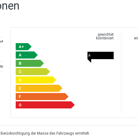
onen
gewichtet
kombiniert
en
m*
A+
A
A
B
km
C
D
E
F
G
erücksichtigung der Masse des Fahrzeugs ermittelt.