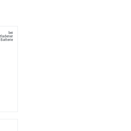
bei
tladener
Batterie