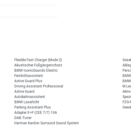
Flexible Fast Charger (Mode 2)
Geset
Akustischer Fußgängerschutz
Ablag
BMW IconicSounds Electric
Pers
Fernlichtassistent
BMW 
Active Guard Plus
BMW 
Driving Assistant Professional
M Le
Active Guard
Akti
Autobahnassistent
Spez
BMW Laserlicht
FZG-
Parking Assistant Plus
Gewäh
Adapter E+F (CEE 7/7) 10A
DAB-Tuner
Harman Kardon Surround Sound System