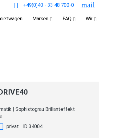
mail
+49(0)40 - 33 48 700-0
nmietwagen
Marken
FAQ
Wir
DRIVE40
matik
|
Sophistograu Brillanteffekt
ro
privat
ID
34004