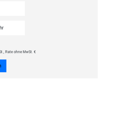
St., Rate ohne MwSt.
€
n