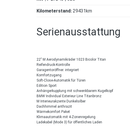
Kilometerstand:
29431km
Serienausstattung
22" M Aerodynamikräder 1023 Bicolor Titan
Reifendruck-Kontrolle
Garagentoröffner. integriert
Komfortzugang
Soft-Close-Automatik für Türen
Edition Sport
Anhängerkupplung mit schwenkbarem Kugelkopf
BMW Individual Exterieur Line Titanbronz
M Interieurakzente Dunkelsilber
Dachhimmel anthrazit
Wärmekomfort Paket
Klimaautomatik mit 4-Zonenregelung
Ladekabel (Mode 3) für öffentliches Laden