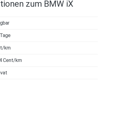
ationen zum BMW iX
ügbar
 Tage
nt/km
4 Cent/km
ivat