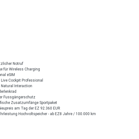
zlicher Notruf
e für Wireless Charging
onal eSIM
Live Cockpit Professional
Natural Interaction
derlenkrad
ver Fussgängerschutz
ifische Zusatzumfänge Sportpaket
Neupreis am Tag der EZ 92.360 EUR
rleistung Hochvoltspeicher - ab EZ8 Jahre / 100.000 km