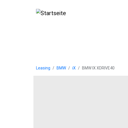
Direkt zum Inhalt
Leasing
BMW
iX
BMW IX XDRIVE40