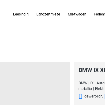
Hauptnavigation
Leasing
Langzeitmiete
Mietwagen
Ferie
BMW IX X
BMW
|
iX
|
Auto
metallic
|
Elekt
gewerblich